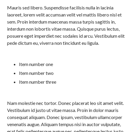
Mauris sed libero. Suspendisse facilisis nulla in lacinia
laoreet, lorem velit accumsan velit vel mattis libero nisl et
sem. Proin interdum maecenas massa turpis sagittis in,
interdum non lobortis vitae massa. Quisque purus lectus,
posuere eget imperdiet nec sodales id arcu. Vestibulum elit
pede dictum eu, viverra non tincidunt eu ligula.
Item number one
Item number two
Item number three
Nam molestie nec tortor. Donec placerat leo sit amet velit.
Vestibulum id justo ut vitae massa. Proin in dolor mauris
consequat aliquam. Donec ipsum, vestibulum ullamcorper
venenatis augue. Aliquam tempus nisi in auctor vulputate,
erat felis pellentesque augue nec, pellentesque lectus justo